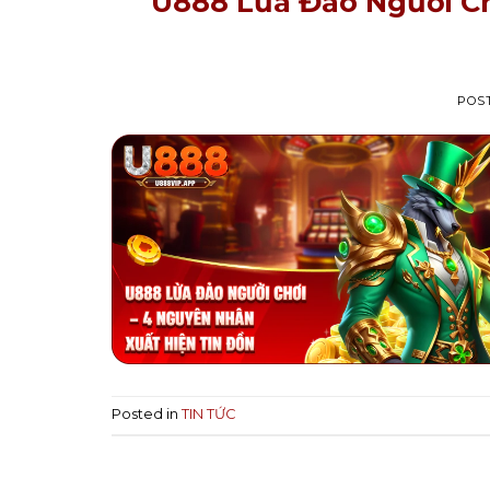
U888 Lừa Đảo Người Ch
POS
Posted in
TIN TỨC