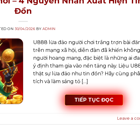
ơi – 4 Nguyên Nhân Xuất Hiện Ti
Đồn
TED ON
30/04/2026
BY
ADMIN
U888 lừa đảo người chơi trắng trợn bài đă
trên mạng xã hội, diễn đàn đã khiến không
người hoang mang, đặc biệt là những ai đ
ý định tham gia vào nền tảng này. Liệu U8
thật sự lừa đảo như tin đồn? Hãy cùng ph
tích và làm sáng tỏ […]
Leave a c