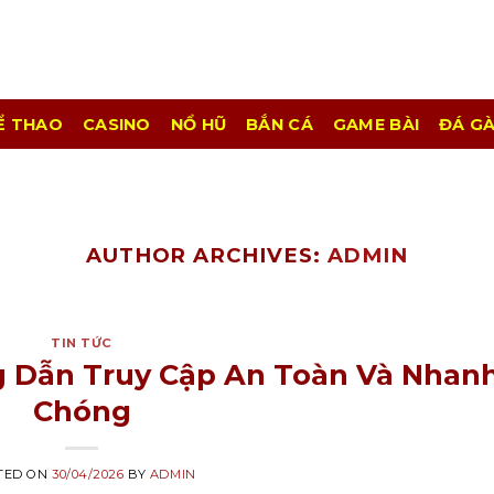
Ể THAO
CASINO
NỔ HŨ
BẮN CÁ
GAME BÀI
ĐÁ G
AUTHOR ARCHIVES:
ADMIN
TIN TỨC
g Dẫn Truy Cập An Toàn Và Nhan
Chóng
TED ON
30/04/2026
BY
ADMIN