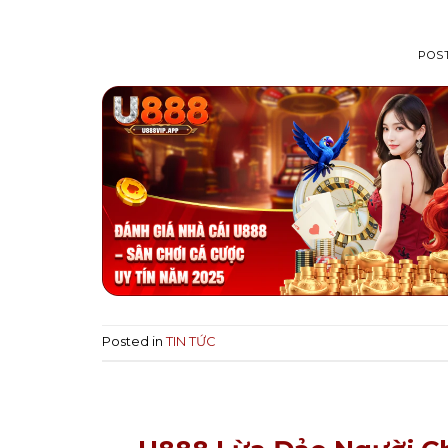
POS
Posted in
TIN TỨC