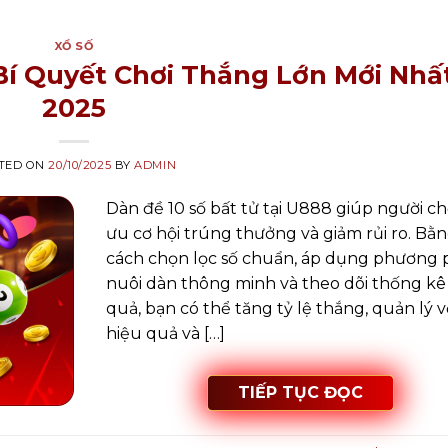
XỔ SỐ
 Bí Quyết Chơi Thắng Lớn Mới Nhấ
2025
TED ON
20/10/2025
BY
ADMIN
Dàn đề 10 số bất tử tại U888 giúp người chơ
ưu cơ hội trúng thưởng và giảm rủi ro. Bằ
cách chọn lọc số chuẩn, áp dụng phương
nuôi dàn thông minh và theo dõi thống kê
quả, bạn có thể tăng tỷ lệ thắng, quản lý 
hiệu quả và […]