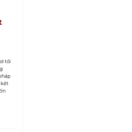
t
i tối
ng
 pháp
 kết
vốn