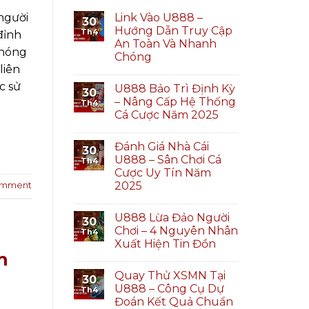
người
Link Vào U888 –
30
Hướng Dẫn Truy Cập
Th4
 đỉnh
An Toàn Và Nhanh
chóng
Chóng
liên
c sử
U888 Bảo Trì Định Kỳ
30
– Nâng Cấp Hệ Thống
Th4
Cá Cược Năm 2025
Đánh Giá Nhà Cái
30
U888 – Sân Chơi Cá
Th4
Cược Uy Tín Năm
2025
omment
U888 Lừa Đảo Người
30
Chơi – 4 Nguyên Nhân
Th4
Xuất Hiện Tin Đồn
m
Quay Thử XSMN Tại
30
U888 – Công Cụ Dự
Th4
Đoán Kết Quả Chuẩn