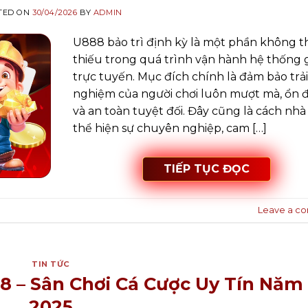
TED ON
30/04/2026
BY
ADMIN
U888 bảo trì định kỳ là một phần không t
thiếu trong quá trình vận hành hệ thống gi
trực tuyến. Mục đích chính là đảm bảo trải
nghiệm của người chơi luôn mượt mà, ổn 
và an toàn tuyệt đối. Đây cũng là cách nhà 
thể hiện sự chuyên nghiệp, cam […]
Leave a c
TIN TỨC
8 – Sân Chơi Cá Cược Uy Tín Năm
2025