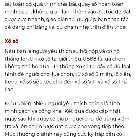
sát toàn bộ quá trình chia bài, quay số hoàn toàn
minh bạch, không gian lận. Thêm vào đó, tốc độ đặt
cược cực nhanh, giao diện tối ưu giúp bạn thao tác
dễ dàng chỉ bằng vài cú chạm nhẹ trên điện thoại.
Xổ số
Nếu bạn là người yêu thích sự hồi hộp và cơ hội
thắng lớn thì xổ số tại giới thiệu U888 là lựa chọn
không thể bỏ qua. Hệ thống xổ số tại đây có đủ loại
hình để người chơi lựa chọn, từ xổ số 3 miền, lô xiên,
Keno, xổ số siêu tốc cho đến xổ số VIP và xổ số Thái
Lan.
Điều khiến nhiều người yêu thích chính là tính
minh bạch và công khai. Kết quả được cập nhật
ngay sau khi quay số giúp người chơi dễ dàng kiểm
tra và lên chiến lược đặt cược cho vòng tiếp theo.
Mức thưởng ở sảnh này cũng cực kỳ hấp dẫn có