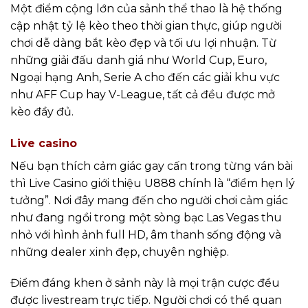
Một điểm cộng lớn của sảnh thể thao là hệ thống
cập nhật tỷ lệ kèo theo thời gian thực, giúp người
chơi dễ dàng bắt kèo đẹp và tối ưu lợi nhuận. Từ
những giải đấu danh giá như World Cup, Euro,
Ngoại hạng Anh, Serie A cho đến các giải khu vực
như AFF Cup hay V-League, tất cả đều được mở
kèo đầy đủ.
Live casino
Nếu bạn thích cảm giác gay cấn trong từng ván bài
thì Live Casino giới thiệu U888 chính là “điểm hẹn lý
tưởng”. Nơi đây mang đến cho người chơi cảm giác
như đang ngồi trong một sòng bạc Las Vegas thu
nhỏ với hình ảnh full HD, âm thanh sống động và
những dealer xinh đẹp, chuyên nghiệp.
Điểm đáng khen ở sảnh này là mọi trận cược đều
được livestream trực tiếp. Người chơi có thể quan