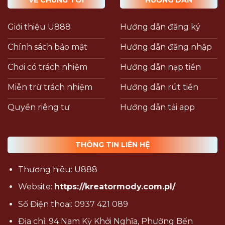
Giới thiệu U888
Hướng dẫn đăng ký
Chính sách bảo mật
Hướng dẫn đăng nhập
Chơi có trách nhiệm
Hướng dẫn nạp tiền
Miễn trừ trách nhiệm
Hướng dẫn rút tiền
Quyền riêng tư
Hướng dẫn tải app
THÔNG TIN LIÊN HỆ
Thương hiêu: U888
Website:
https://kreatormody.com.pl/
Số Điện thoại:
0937 421 089
Địa chỉ: 94 Nam Kỳ Khởi Nghĩa, Phường Bến