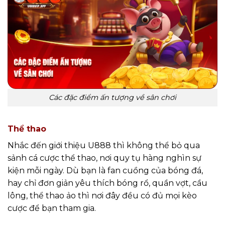
Các đặc điểm ấn tượng về sân chơi
Thể thao
Nhắc đến giới thiệu U888 thì không thể bỏ qua
sảnh cá cược thể thao, nơi quy tụ hàng nghìn sự
kiện mỗi ngày. Dù bạn là fan cuồng của bóng đá,
hay chỉ đơn giản yêu thích bóng rổ, quần vợt, cầu
lông, thể thao ảo thì nơi đây đều có đủ mọi kèo
cược để bạn tham gia.